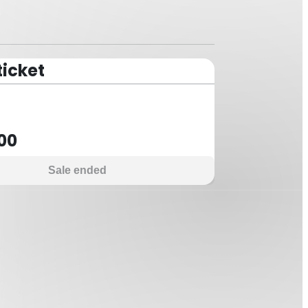
ticket
00
Sale ended