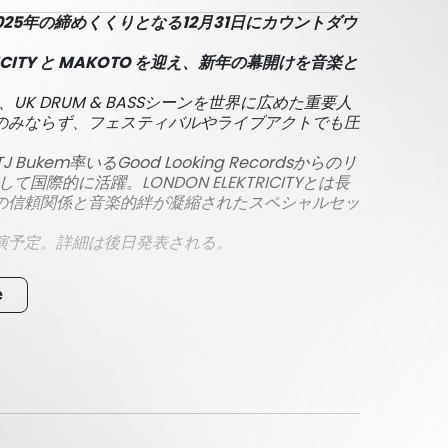
025年の締めくくりとなる12月31日にカウントダウ
RICITY と MAKOTO を迎え、新年の幕開けを音楽と
者であり、UK DRUM & BASSシーンを世界に広めた重要人
のみならず、フェスティバルやライブアクトでも圧
kem率いるGood Looking Recordsからのリ
て国際的に活躍。LONDON ELEKTRICITYとは長
の信頼関係と音楽的絆が凝縮されたスペシャルセッ
演予定。詳細は後日発表される。
e