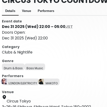
CIRCUS TOKYO COUNTDOW
Details
Venue
Performers
Event date
Dec 31 2025 (Wed) 22:00 – 05:00
JST
Doors Open:
Dec 31 2025 (Wed) 22:00
Category
Clubs & Nightlife
Genre
Drum & Bass
Bass Music
Performers
LONDON ELEKTRICITY
MAKOTO
Venue
Circus Tokyo
3-26-16 Shibuya, Shibuya Ward, Tokyo 150-0002