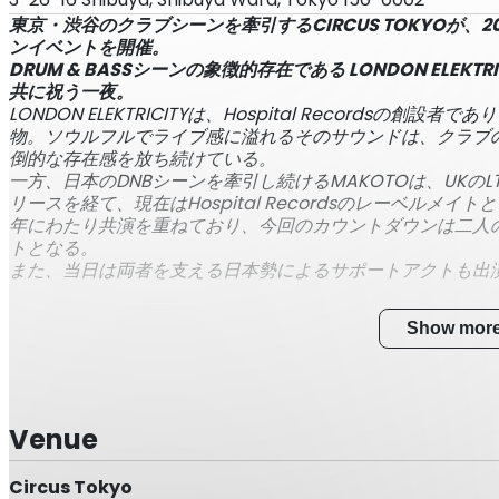
東京・渋谷のクラブシーンを牽引するCIRCUS TOKYOが、2
ンイベントを開催。
DRUM & BASSシーンの象徴的存在である LONDON ELEKT
共に祝う一夜。
LONDON ELEKTRICITYは、Hospital Recordsの創設
物。ソウルフルでライブ感に溢れるそのサウンドは、クラブ
倒的な存在感を放ち続けている。
一方、日本のDNBシーンを牽引し続けるMAKOTOは、UKのLTJ Bu
リースを経て、現在はHospital Recordsのレーベルメイトとし
年にわたり共演を重ねており、今回のカウントダウンは二人
トとなる。
また、当日は両者を支える日本勢によるサポートアクトも出
Show mor
Venue
Circus Tokyo