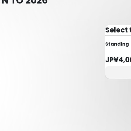
N TO 2026
Select 
Standing
JP¥4,0